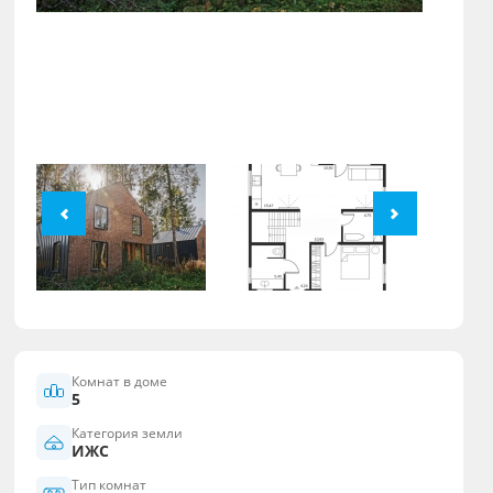
Комнат в доме
5
Категория земли
ИЖС
Тип комнат