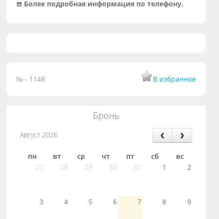
☎️
Более подробная информация по телефону.
№ - 1148
В избранное
Бронь
Август 2026
пн
вт
ср
чт
пт
сб
вс
27
28
29
30
31
1
2
3
4
5
6
7
8
9